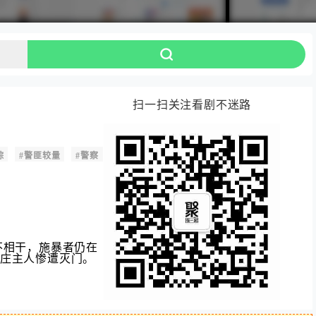
扫一扫关注看剧不迷路
踪
#警匪较量
#警察
#警匪刑侦
#刘俊孝
#刘宇航
#许晓诺
相干‌，施暴者仍在
庄主人惨遭灭门。