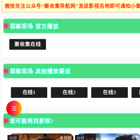
微信关注公众号“聚收集导航网”发送影视名称即可通知小
罪案现场-官方播放
聚收集在线
罪案现场-其他播放渠道
在线1
在线2
在线3
☰
您可能再找影视?
10分
电视剧
10分
电影