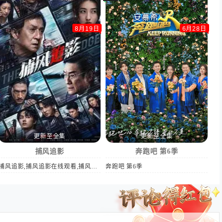
8月19日
6月28日
更新至全集
更新至全集
捕风追影
奔跑吧 第6季
捕风追影,捕风追影在线观看,捕风追影全集,电视剧捕风追影,捕风追影下载,捕风追影主题曲,捕风追影剧情,捕风追影演员表
奔跑吧 第6季