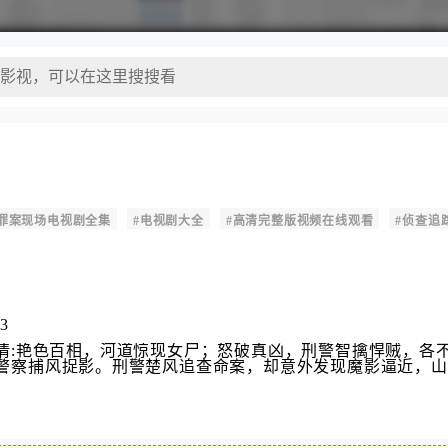
#罪案现场电视剧全集
#电视剧大全
#高清完整版视频在线观看
#侦查追
03
情:艳色百相，河道惊现女尸；怒破真凶，刑警智擒悍贼，各不
警察捕风捉影。刑警楚风追查命案，却意外发现魔影逼近，山