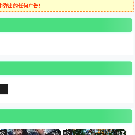
中弹出的任何广告！
8分
电影
8分
综艺