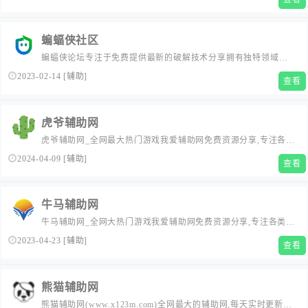
蝙蝠侠社区
蝙蝠侠论坛专注于免费提供最新的破解技术分享拥有独特领域的
游戏资源,专业负责人掌控福利活动动态,多方面性质资源分享,免费
2023-02-14
[
辅助
]
查看
源码交流学习基地,绿色、安全、搞笑、的软件基地
虎爷辅助网
虎爷辅助网_全网最大热门游戏我爱辅助网免费资源分享,专注各类
资源整合,单机游戏,活动线报,网络新闻，免费资源,大型网游经典
2024-04-09
[
辅助
]
查看
游戏，网络热门技术游戏辅助外挂交流与分享。
牛马辅助网
牛马辅助网_全网大热门游戏我爱辅助网免费资源分享,专注各类资
源整合,破解版软件,活动线报,网络新闻，免费资源,大型网游经典
2023-04-23
[
辅助
]
查看
游戏，网络热门技术游戏辅助交流与分享。
熊猫辅助网
熊猫辅助网(www.x123m.com)全网最大的辅助网,每天实时更新稳