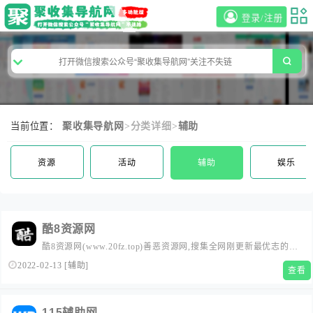
登录/注册
当前位置：
聚收集导航网
>分类详细>
辅助
资源
活动
辅助
娱乐
酷8资源网
酷8资源网(www.20fz.top)善恶资源网,搜集全网刚更新最优志的游
戏助手,每日发布超多实用软件,破解软件,福利活动,破解游戏等免
2022-02-13
[
辅助
]
查看
费资源！
115辅助网