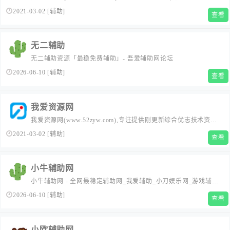
定的游戏辅助外挂,刚更新游戏辅助测评,还有各种破解软件,技术教
2021-03-02
[
辅助
]
查看
程,精品软件等,免费辅助绿色下载平台,认准熊猫辅助网,6年老站
无二辅助
无二辅助资源「最稳免费辅助」- 吾爱辅助网论坛
2026-06-10
[
辅助
]
查看
我爱资源网
我爱资源网(www.52zyw.com),专注提供刚更新综合优志技术资
源、刚更新活动资讯、网络趣事、以及各种优志的软件辅助游戏
2021-03-02
[
辅助
]
查看
工具等、努力打造全国最优志分享平台！给网络爱好者们带来一
个绿色温馨快乐的优志家园。
小牛辅助网
小牛辅助网 - 全网最稳定辅助网_我爱辅助_小刀娱乐网_游戏辅助
网
2026-06-10
[
辅助
]
查看
小欧辅助网