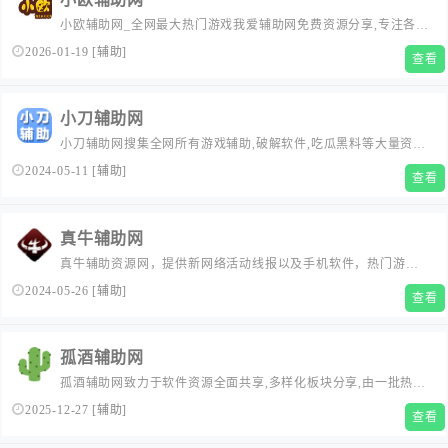
小欧辅助网_全网最大热门游戏我爱辅助网免费资源分享,专注各类
资源整合,单机游戏,活动线报,网络新闻，免费资源,大型网游经典
2026-01-19
[
辅助
]
查看
游戏，网络热门技术游戏辅助外挂交流与分享。
小刀辅助网
小刀辅助网搜集全网所有游戏辅助,破解软件,吃瓜黑料等大量资
源,x全面的x资源分享平台,至力为全网提供丰富综合游戏辅助网
2024-05-11
[
辅助
]
查看
真牛辅助网
真牛辅助资源网，提供新网络活动线报以及手机软件，热门游戏
辅助和PC端实用软件,打造顶尖的网络免费分享平台。
2024-05-26
[
辅助
]
查看
孤酒辅助网
孤酒辅助网致力于软件资源全面共享,多样化板块分享,由一批热爱
网络的小伙伴们共同维护创造!
2025-12-27
[
辅助
]
查看