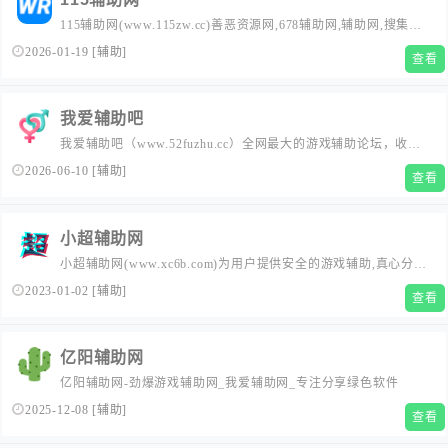
115辅助网(www.115zw.cc)善恶资源网,678辅助网,辅助网,搜集全
网最新最优质的游戏辅助外挂资源网,每日发布超多实用软件,破解
2026-01-19
[
辅助
]
查看
软件,福利活动,破解游戏等免费资源！
我爱辅助吧
我爱辅助吧（www.52fuzhu.cc）全网最大的游戏辅助论坛，收集
科学刀,真牛论坛等热门游戏辅助，分享各类软件免费游戏教程教
2026-06-10
[
辅助
]
查看
学为一体的综合资源辅助网！
小超辅助网
小超辅助网(www.xc6b.com)为用户提供安全的游戏辅助,真心分享
我爱辅助网,678辅助网,游戏辅助,的绿色软件平台。
2023-01-02
[
辅助
]
查看
亿阳辅助网
亿阳辅助网-劲爆游戏辅助网_我爱辅助网_专注分享绿色软件
2025-12-08
[
辅助
]
查看