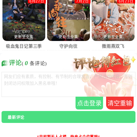
6月27日
7月2日
6月23日
更新至全集
更新至全集
更新至全集
吸血鬼日记第三季
守护向往
微雨燕双飞
评论
0
(
条评论)
点击登录
清空重输
最新评论
#目前暂无人占楼，快来占个位置吧#