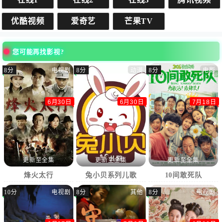
优酷视频
爱奇艺
芒果TV
您可能再找影视?
8分
电视剧
8分
动漫
8分
电影
6月30日
6月30日
7月18日
更新至全集
更新至全集
更新至全集
烽火太行
兔小贝系列儿歌
10间敢死队
10分
电视剧
8分
其他
8分
电视剧