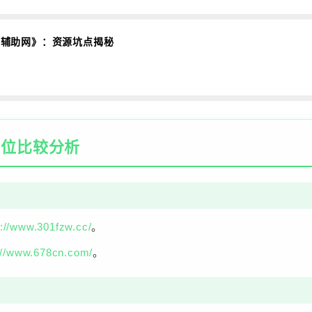
8辅助网》：资源坑点揭秘
方位比较分析
s://www.301fzw.cc/
。
://www.678cn.com/
。