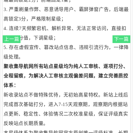
3. 严重刷量作弊、恶意诱导用户、霸屏弹窗广告，后端最
高锁定3分，严格限制星级；
4. 连续7天频繁宕机、解析异常、无法正常访问，直接扣
除对应分值，下调星级；
上一篇
下一篇
5. 存在虚假宣传、篡改站点信息、违规引流行为，一律降
级处理。
聚收集导航网所有站点星级均为纯人工审核、逐项打分、
全程留痕，为解决人工审核主观偏差问题，建立完善质控
体系：
新收录站点不做特殊优待，无初始高星特权。新站上线后
完成首次基础打分，进入7-15天观察期，观察期内根据站
点更新、稳定性、体验情况二次校准星级，保证评级真实
反映站点长期质量。
本星级体系为聚收集导航网官方原创唯一评级标准，长期