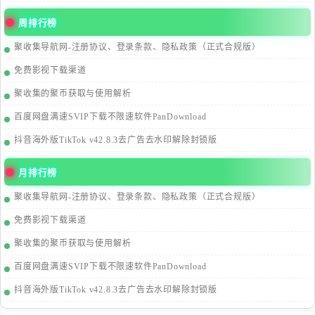
周排行榜
聚收集导航网-注册协议、登录条款、隐私政策（正式合规版）
免费影视下载渠道
聚收集的聚币获取与使用解析
百度网盘满速SVIP下载不限速软件PanDownload
抖音海外版TikTok v42.8.3去广告去水印解除封锁版
月排行榜
聚收集导航网-注册协议、登录条款、隐私政策（正式合规版）
免费影视下载渠道
聚收集的聚币获取与使用解析
百度网盘满速SVIP下载不限速软件PanDownload
抖音海外版TikTok v42.8.3去广告去水印解除封锁版