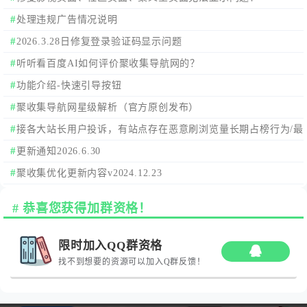
处理违规广告情况说明
2026.3.28日修复登录验证码显示问题
听听看百度AI如何评价聚收集导航网的？
功能介绍-快速引导按钮
聚收集导航网星级解析（官方原创发布）
接各大站长用户投诉，有站点存在恶意刷浏览量长期占榜行为/最
新来访占榜行为！
更新通知2026.6.30
聚收集优化更新内容v2024.12.23
恭喜您获得加群资格！
限时加入QQ群资格
找不到想要的资源可以加入Q群反馈！