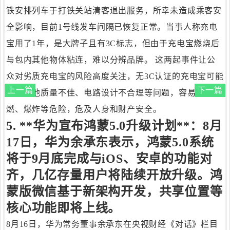
铁安排列车于打铁关站清客退出服务，所幸未造成乘客安
全影响，目前1号线发车间隔已恢复正常。当事人称充电
宝用了1年，是大牌子且有3C标志，但由于充电宝燃烧后
与包内其他物体粘连，难以分辨品牌。 这两起事件让公
众对劣质充电宝的风险高度关注，无3C认证的充电宝可能
上一篇
下一篇
存在电池质量不佳、电路设计不合理等问题，容易引发自
燃、爆炸等危险，危及人身和财产安全。
5. **华为宣布鸿蒙5.0升级计划**：8月
17日，华为余承东表示，鸿蒙5.0系统
将于9月底完成与iOS、安卓的功能对
齐，几亿存量用户将陆续开放升级。鸿
蒙版微信基于新架构开发，共享位置等
核心功能即将上线。
8月16日，华为常务董事余承东在央视财经《对话》栏目