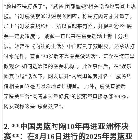
“脸是不是打多了”，“戚薇 面部僵硬”相关话题也曾登上热
搜。当时戚薇就通过短视频回应，称是打肉毒素过量了，
加上当时发着烧脸肿，所以看起来奇怪，并提醒粉丝“医
美一定要适度”。 戚薇一直以来在医美话题上都十分坦
诚。她曾在《向往的生活》中自曝割了双眼皮，还承认打
过水光针，直言“30岁后不靠医美没法活”，甚至在综艺里
教观众“如何选靠谱的医美机构”。此次事件后，在“娱乐
圈真心局”话题下，网友展开“内娱坦诚度排名”，戚薇凭
借相关言论毫无悬念地登顶榜首。 此外，戚薇直播后，
某医美平台“肉毒素过量修复”的搜索量直接暴涨300%，
网友戏称这是“戚薇效应”。
2. **中国男篮时隔10年再进亚洲杯决
赛**：在8月16日进行的2025年男篮亚