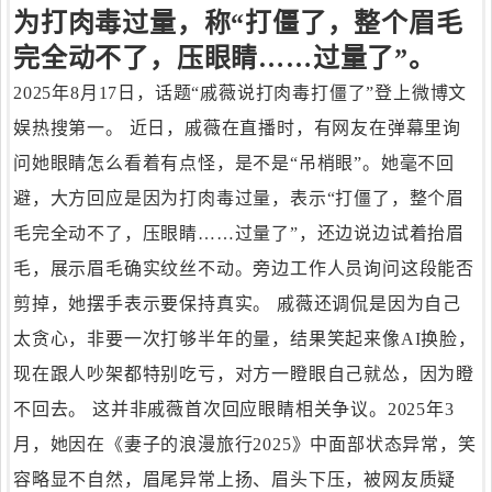
为打肉毒过量，称“打僵了，整个眉毛
完全动不了，压眼睛……过量了”。
2025年8月17日，话题“戚薇说打肉毒打僵了”登上微博文
娱热搜第一。 近日，戚薇在直播时，有网友在弹幕里询
问她眼睛怎么看着有点怪，是不是“吊梢眼”。她毫不回
避，大方回应是因为打肉毒过量，表示“打僵了，整个眉
毛完全动不了，压眼睛……过量了”，还边说边试着抬眉
毛，展示眉毛确实纹丝不动。旁边工作人员询问这段能否
剪掉，她摆手表示要保持真实。 戚薇还调侃是因为自己
太贪心，非要一次打够半年的量，结果笑起来像AI换脸，
现在跟人吵架都特别吃亏，对方一瞪眼自己就怂，因为瞪
不回去。 这并非戚薇首次回应眼睛相关争议。2025年3
月，她因在《妻子的浪漫旅行2025》中面部状态异常，笑
容略显不自然，眉尾异常上扬、眉头下压，被网友质疑