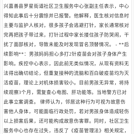
兴嘉善县罗星街道社区卫生服务中心张副主任表示，中心
得知此事后十分震惊并已报警。他解释，医生核对信息时
主要与监护人核对，很多孩子会逃避打针，家长通常核对
完再把孩子带过来，打针过程中家长搂住孩子防哭闹，干
扰了面部核对，导致未能及时发现冒名顶替情况。 - **后
续影响**：男孩妈妈担心多打2针疫苗会对孩子身体产生
影响。疾控中心表示，因此前无类似情况，从现有资料无
法得出确切结论，但重复接种的流脑和百白破疫苗均为灭
活疫苗，理论上对机体损害较小。目前男孩无异常，将持
续观察3个月，需复查心电图、肝功能等。当地警方已对
此事立案调查。 律师认为，邻居这种行为可视为故意伤
害他人身体，可能面临行政处罚，若对男孩身体造成轻伤
以上损害后果，还可能构成故意伤害罪。同时，社区卫生
服务中心也存在过失，违反了《疫苗管理法》相关规定，