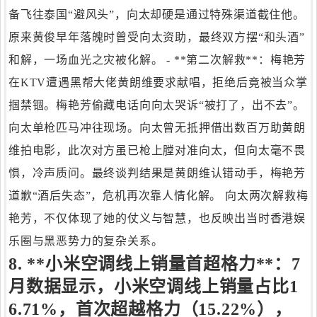
备飞往泰国“避风头”，向太却硬是通过特殊渠道截住他。
原来黄俊早年落魄时曾受向太资助，最终双方摆“和头酒”
和解，一场血光之灾被化解。 - **第二次解救**：梅艳芳
在KTV遭遇黑帮大佬黄朗维要求献唱，拒绝后竟被当众掌
掴禁锢。梅艳芳偷藏电话向向太哭诉“被打了，出不去”。
向太单枪匹马冲往现场。向太曾无抵押借出数百万助黄朗
维拍电影，此次对方虽已枪上膛对准向太，但向太毫不畏
惧，冷声质问。最终谈判结果是黄朗维认错动手，梅艳芳
道歉“酒后失态”，危机再次靠人情化解。 向太两次解救梅
艳芳，不仅体现了她的仗义与智慧，也反映出当时香港娱
乐圈与黑恶势力的复杂关系。
8. **小米空调线上销量首超格力**：7
月数据显示，小米空调线上销量占比1
6.71%，首次超越格力（15.22%），