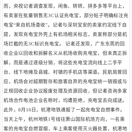
而，央视记者调查发现，闲鱼、转转、拼多多等平台上，
有卖家在批量销售无3C认证充电宝，部分帖子明确标注充
电宝“来自机场查收”。记者与深圳宝安的卖家约定线下自
提，发现充电宝外壳上有机场相关标志，卖家称部分是机
场拦截的无3C标识充电宝。 记者还发现，广东东莞的回
收企业以回收和拆解名义从机场收购充电宝，但未真正拆
解，而是通过逐级分销，将这些充电宝流向线上二手平
台、线下地摊及县城、村镇的手机店等渠道。民航局曾回
应，机场会对超期暂存和旅客自弃的充电宝统一销毁或与
正规回收企业协议报废处理及资源回收，但记者咨询多家
机场合作电池企业名称时，均遭拒绝，充电宝去向成谜。
此外，8月16日，杭港地铁通报了一起充电宝自燃事件。
当天上午，杭州地铁1号线往萧山国际机场方向，一名乘
客的充电宝自燃冒烟，车上乘客使用灭火器处置，杭港地