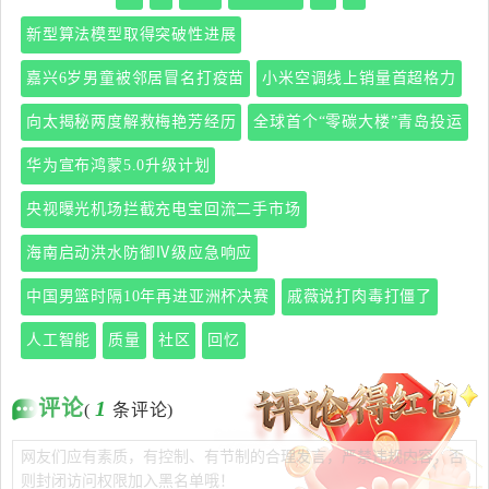
新型算法模型取得突破性进展
嘉兴6岁男童被邻居冒名打疫苗
小米空调线上销量首超格力
向太揭秘两度解救梅艳芳经历
全球首个“零碳大楼”青岛投运
华为宣布鸿蒙5.0升级计划
央视曝光机场拦截充电宝回流二手市场
海南启动洪水防御Ⅳ级应急响应
中国男篮时隔10年再进亚洲杯决赛
戚薇说打肉毒打僵了
人工智能
质量
社区
回忆
评论
1
(
条评论)