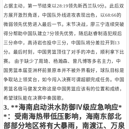
占据主动，第一节结束以28:19领先新西兰队9分。此后双
方展开激烈角逐，中国队外线进攻表现出色，以68:66的
微弱领先优势进入最后一节。末节决战，廖三宁连续突破
得分帮助中国队建立7分领先优势，随后赵睿制造犯规后
三分命中，高诗岩也投中三分，中国队将分差拉开到13
分。最后时刻，中国男篮顶住了对手的冲击，顺利拿下比
赛。 由于缺少了周琦、杨瀚森、曾凡博等多名主力，中
国男篮本届亚洲杯前景原本并不被外界看好，球队目标是
争取站上领奖台，如今闯入决赛可谓超额完成任务。中国
男篮名宿马健发文称这是中国男篮应该有的位置和成绩，
希望球队能在决赛中奏国歌。
3. **海南启动洪水防御Ⅳ级应急响应*
*：受南海热带低压影响，海南东部北
部部分地区将有大暴雨，南渡江、万泉