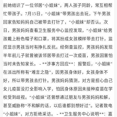
前她结识了一位邻居“小姐妹”，两人孩子同龄，常互相帮
忙带孩子。7月15日，“小姐妹”带男孩出去玩，下午男孩
回家告知妈妈自己被带去打针了，“小姐妹”却否认。次
日，男孩妈妈查看卫生服务中心监控发现，“小姐妹”给男
孩戴上粉色帽子和口罩，将其扮成女孩模样带去打针，监
控显示男孩当时有挣扎反抗。经倒查监控，男孩妈妈发现
半年前儿子就曾被该邻居带去打过一次疫苗，男孩因害怕
当时未告知家长。 - **涉事方回应**：报警后，“小姐妹”
在派出所称有“难言之隐”，因男孩身体好，女孩身体不
好，所以带男孩去打针。男孩妈妈猜测，对方是担心自己
女儿疫苗没打全影响入学，怕因身体原因未接种疫苗在学
校受到歧视。“小姐妹”还曾想通过朋友与男孩妈妈和解，
甚至威胁称“不和解的话，以后谁都别想好过”。记者致电
“小姐妹”，对方拒绝采访。 - **卫生服务中心说明**：嘉