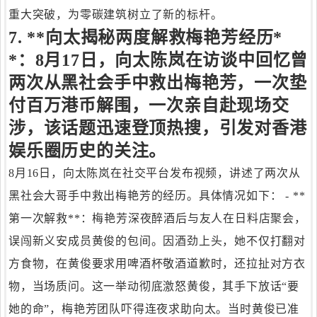
重大突破，为零碳建筑树立了新的标杆。
7. **向太揭秘两度解救梅艳芳经历*
*：8月17日，向太陈岚在访谈中回忆曾
两次从黑社会手中救出梅艳芳，一次垫
付百万港币解围，一次亲自赴现场交
涉，该话题迅速登顶热搜，引发对香港
娱乐圈历史的关注。
8月16日，向太陈岚在社交平台发布视频，讲述了两次从
黑社会大哥手中救出梅艳芳的经历。具体情况如下： - **
第一次解救**：梅艳芳深夜醉酒后与友人在日料店聚会，
误闯新义安成员黄俊的包间。因酒劲上头，她不仅打翻对
方食物，在黄俊要求用啤酒杯敬酒道歉时，还拉扯对方衣
物，当场质问。这一举动彻底激怒黄俊，其手下放话“要
她的命”，梅艳芳团队吓得连夜求助向太。当时黄俊已准