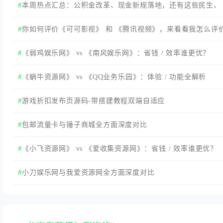
到这两个站点。
本周热点汇总：公积金改革、现金新规落地，还有这些民生、
国际动态值得关注
你如何评价《可可影视》 和 《腾讯视频》，来看看我怎么评
的
《弱鸡娱乐网》 vs 《南风娱乐网》：省钱 / 效率谁更优？
《蜗牛资源网》 vs 《QQ业务乐园》：体验 / 功能全解析
游戏折扣发布页源码-带搭建教程双端自适应
包邮流量卡与锤子商城全方面深度对比
《小飞资源网》 vs 《爱收集资源网》：省钱 / 效率谁更优？
小刀娱乐网与我爱资源网全方面深度对比