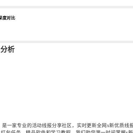
深度对比
较分析
ao.cn）是一家专业的活动线报分享社区，实时更新全网x新优
、红包任务、精品软件和学习教程，我们助您第一时间掌握x