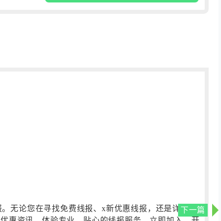
质线报。无论您在寻找免费线报、x新优惠线报，还是详细的
下一篇
新优惠资讯，体验专业、贴心的线报服务。立即加入，开