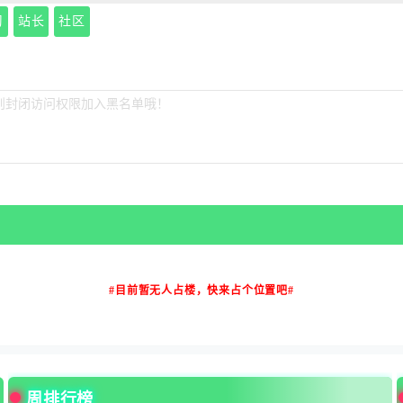
习
站长
社区
#目前暂无人占楼，快来占个位置吧#
周排行榜