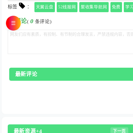
标签
：
天翼云盘
52线报网
聚收集导航网
免费
学
评论
0
(
条评论)
☰
最新评论
最新资源+4
下一页