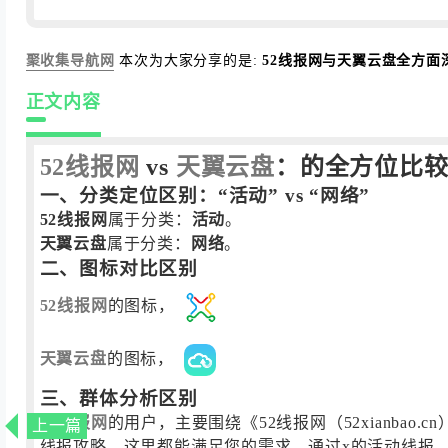
聚收集导航网
本次为大家分享的是:
52线报网与天翼云盘全方面
正文内容
52线报网
vs
天翼云盘
：的全方位比
一、分类定位区别：“活动” vs “网络”
52线报网
属于分类：
活动
。
天翼云盘
属于分类：
网络
。
二、图标对比区别
52线报网
的图标，
天翼云盘
的图标，
三、群体分析区别
52线报网
的用户，主要围绕《52线报网（52xianb
上一篇
线报攻略，这里都能满足您的需求。通过x的活动线报