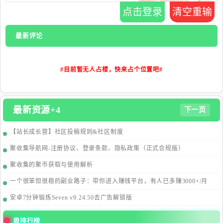
点击登录
清空重输
最新评论
#目前暂无人占楼，快来占个位置吧#
最新资源+4
下一页
【站长成长营】社区投稿规则&社区制度
聚收集导航网-注册协议、登录条款、隐私政策（正式合规版）
聚收集的聚币获取与使用解析
一个很笨但很稳的副业路子：带你进入赚钱平台，有人已多赚3000+/月
安卓7分钟锻炼Seven v9.24.50去广告解锁版
周排行榜