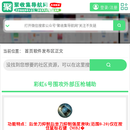
登录/注册
当前位置：
首页
软件发布区
正文
彩虹6号围攻外部压枪辅助
功能特点：后坐力抑制后坐力抑制强度滑块(范围0-20)仅在按
住鼠标右键（MB2�