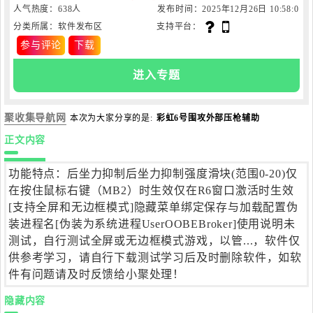
人气热度：638人
发布时间：2025年12月26日 10:58:0
分类所属：软件发布区
支持平台：
7
参与评论
下载
进入专题
聚收集导航网
本次为大家分享的是:
彩虹6号围攻外部压枪辅助
正文内容
功能特点：后坐力抑制后坐力抑制强度滑块(范围0-20)仅
在按住鼠标右键（MB2）时生效仅在R6窗口激活时生效
[支持全屏和无边框模式]隐藏菜单绑定保存与加载配置伪
装进程名[伪装为系统进程UserOOBEBroker]使用说明未
测试，自行测试全屏或无边框模式游戏，以管...，软件仅
供参考学习，请自行下载测试学习后及时删除软件，如软
件有问题请及时反馈给小聚处理！
隐藏内容