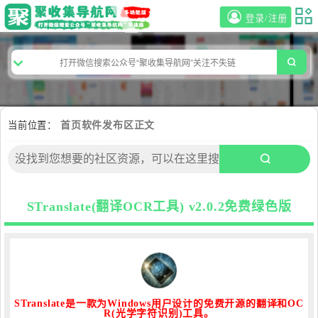
登录/注册
当前位置：
首页
软件发布区
正文
STranslate(翻译OCR工具) v2.0.2免费绿色版
STranslate是一款为Windows用户设计的免费开源的翻译和OC
R(光学字符识别)工具。