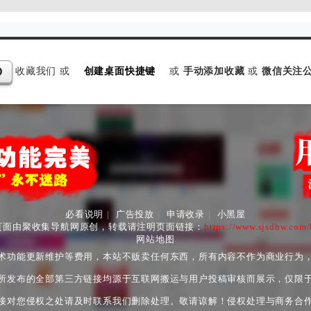
收藏我们 或
创建桌面快捷键
或
手动添加收藏
或
微信关注公
D
必看说明
|
广告投放
|
申请收录
|
小黑屋
页面由聚收集导航网原创，转载请注明页面链接：
https://www.sjsdhw.com
网站地图
术功能更新维护等费用，本站不贩卖任何东西，所有内容不作为商业行为
所发布的全部第三方链接均源于互联网搬运与用户投稿审核而展示，仅限
接对您侵权之处请及时联系我们删除处理。敬请谅解！侵权处理与商务合