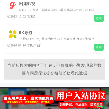
剧迷影视
Gimy TV 剧迷，剧迷首选线上看电视剧与节目，随时随地
轻松追上最新影剧资讯! 涵盖电影、电视剧、动漫、综艺、
2023-10-02
[
影视
]
查看
陆剧、韩剧、美剧、台剧、日剧、BL、泰剧、纪录片等。
Gimy.app,Gimy.co
9K导航
9K导航 (i9k.cn) 是专为极客与开发者打造的智慧资源平
台。我们实时追踪全球前沿AI应用、开发者工具、黑科技网
2026-01-10
[
网址导航
]
查看
站及高效办公资源。无论您是寻找AI灵感还是极客工具，
i9k 都能为您提供最精准的智慧指引。
当前您搜索的内容不存在，但值班的小聚发现您的数
据有问题无法提交给站长处理此数据