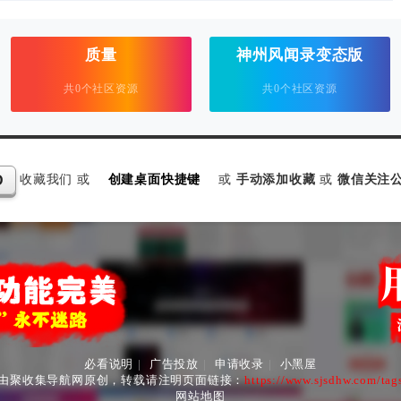
质量
神州风闻录变态版
共0个社区资源
共0个社区资源
收藏我们 或
创建桌面快捷键
或
手动添加收藏
或
微信关注公
D
必看说明
|
广告投放
|
申请收录
|
小黑屋
由聚收集导航网原创，转载请注明页面链接：
https://www.sjsdhw.com/tag
网站地图