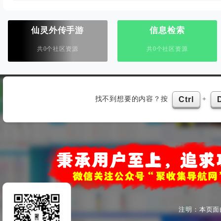
仙灵外传手游
信息检索
共0个社区资源
共0个社区资源
找不到想要的内容？按
+
Ctrl
注明：本页面