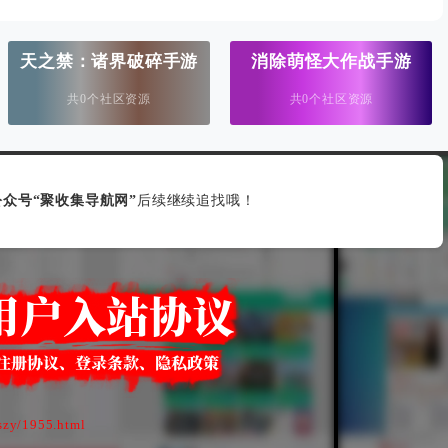
天之禁：诸界破碎手游
消除萌怪大作战手游
共0个社区资源
共0个社区资源
众号“聚收集导航网”
后续继续追找哦！
szy/1955.html